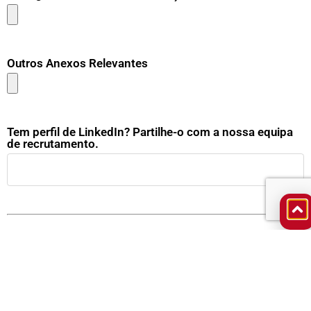
Outros Anexos Relevantes
Tem perfil de LinkedIn? Partilhe-o com a nossa equipa
de recrutamento.
O Grupo DURIT compromete-se a proteger e respeitar a sua privacidade de
acordo com as disposições legais. A confirmação de forma expressa do seu
consentimento para guardar e tratar os seus dados no âmbito de processos
atuais e futuros de recrutamento é obrigatória. O facto de não dar ao Grupo
DURIT o seu consentimento por esta via, implicará que não possamos tratar os
seus dados pessoais em processos de recrutamento a realizar pelo Grupo, bem
como transmiti-los a demais empresas do Grupo com a mesma finalidade.